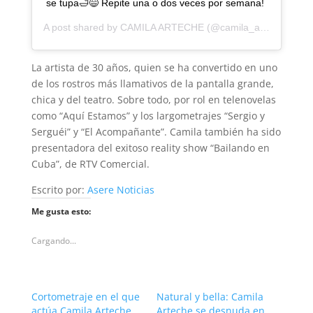
se tupa🛁😅⁣⁣⁣ Repite una o dos veces por semana! ⁣⁣⁣
A post shared by
CAMILA ARTECHE
(@camila_arteche) on
J
La artista de 30 años, quien se ha convertido en uno
de los rostros más llamativos de la pantalla grande,
chica y del teatro. Sobre todo, por rol en telenovelas
como “Aquí Estamos” y los largometrajes “Sergio y
Serguéi” y “El Acompañante”. Camila también ha sido
presentadora del exitoso reality show “Bailando en
Cuba”, de RTV Comercial.​
Escrito por:
Asere Noticias
Me gusta esto:
Cargando...
Cortometraje en el que
Natural y bella: Camila
actúa Camila Arteche
Arteche se desnuda en