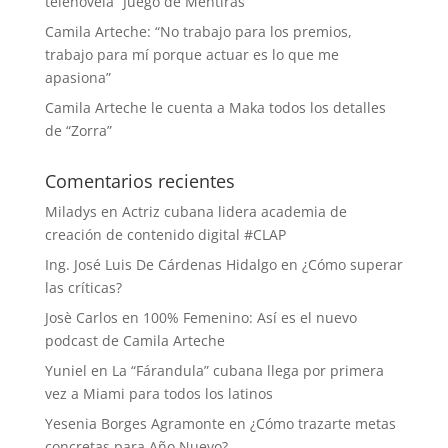
telenovela “Juego de Mentiras”
Camila Arteche: “No trabajo para los premios,
trabajo para mí porque actuar es lo que me
apasiona”
Camila Arteche le cuenta a Maka todos los detalles
de “Zorra”
Comentarios recientes
Miladys
en
Actriz cubana lidera academia de
creación de contenido digital #CLAP
Ing. José Luis De Cárdenas Hidalgo
en
¿Cómo superar
las críticas?
Josè Carlos
en
100% Femenino: Así es el nuevo
podcast de Camila Arteche
Yuniel
en
La “Fárandula” cubana llega por primera
vez a Miami para todos los latinos
Yesenia Borges Agramonte
en
¿Cómo trazarte metas
concretas para Año Nuevo?