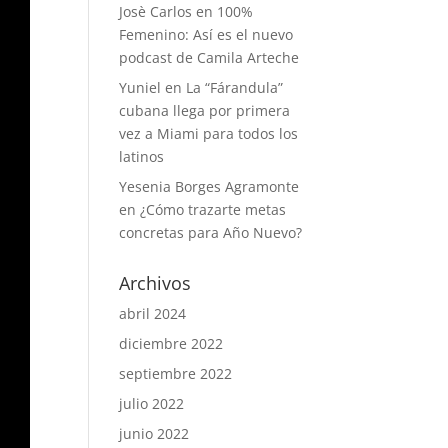
Josè Carlos
en
100%
Femenino: Así es el nuevo
podcast de Camila Arteche
Yuniel
en
La “Fárandula”
cubana llega por primera
vez a Miami para todos los
latinos
Yesenia Borges Agramonte
en
¿Cómo trazarte metas
concretas para Año Nuevo?
Archivos
abril 2024
diciembre 2022
septiembre 2022
julio 2022
junio 2022