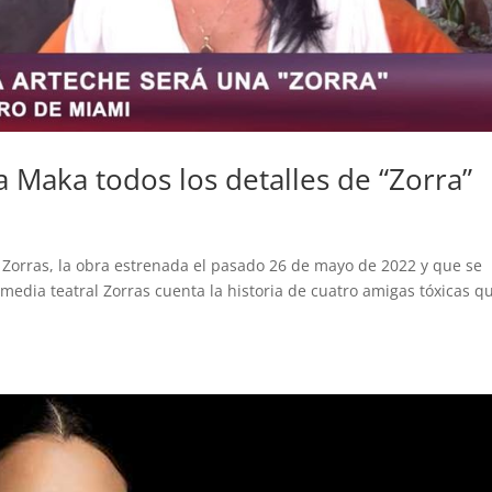
a Maka todos los detalles de “Zorra”
 Zorras, la obra estrenada el pasado 26 de mayo de 2022 y que se
omedia teatral Zorras cuenta la historia de cuatro amigas tóxicas q